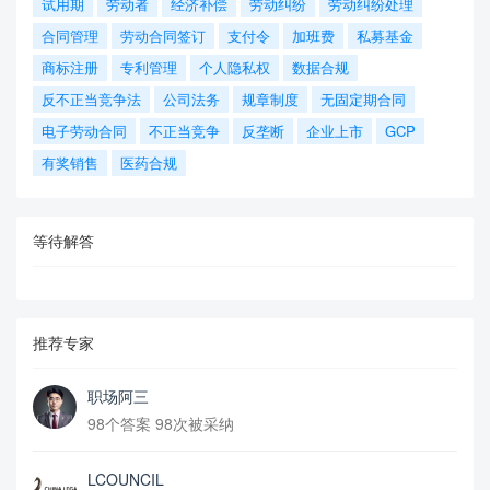
试用期
劳动者
经济补偿
劳动纠纷
劳动纠纷处理
合同管理
劳动合同签订
支付令
加班费
私募基金
商标注册
专利管理
个人隐私权
数据合规
反不正当竞争法
公司法务
规章制度
无固定期合同
电子劳动合同
不正当竞争
反垄断
企业上市
GCP
有奖销售
医药合规
等待解答
推荐专家
职场阿三
98个答案 98次被采纳
LCOUNCIL