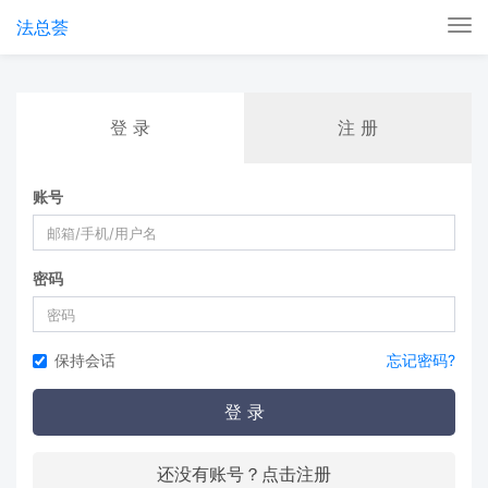
法总荟
Tog
nav
登 录
注 册
账号
密码
保持会话
忘记密码?
登 录
还没有账号？点击注册