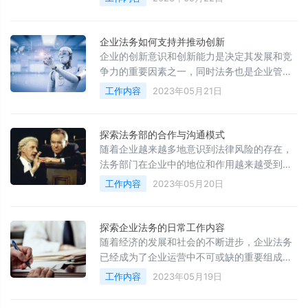
求。在这个过程中，法务合规培训和教育变得
越来越重要，因为它可以帮助企业解决所有的
法律和合规问题。
企业法务如何支持并推动创新
企业的创新意识和创新能力是决定其发展和竞
争力的重要因素之一，同时法务也是企业管理
中不可或缺的一部分。如何将企业法务与创新
工作内容
2023年05月21日
紧密结合起来，优化法务工作，支持和推动企
业的创新，成为企业发展中的重要课题。
探索法务部的合作与沟通模式
随着企业越来越多地意识到法律风险的存在，
法务部门在企业中的地位和作用越来越受到重
视。作为企业的法律顾问，法务部门需要进行
工作内容
2023年05月20日
多种类型的法律协作，以保障企业的利益和权
益。然而，随着企业规模和复杂度的增加，法
务部门之间的沟通和协作也变得越来越重要。
探索企业法务的日常工作内容
因此，建立合适的法务部合作与沟通模式就变
随着经济的发展和社会的不断进步，企业法务
得尤为关键。本文将探讨如何建立有效的法务
已经成为了企业运营中不可或缺的重要组成部
部合作与沟通模式
分。那么，企业法务的日常工作内容是什么？
工作内容
2023年05月19日
本文就来为读者们详细地分析和介绍一下。