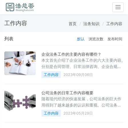
Togg
navig
工作内容
首页
法务知识
工作内容
列表
默认
浏览次数
发布时间
企业法务工作的主要内容有哪些？
本文首先介绍了企业法务工作的六大主要内容,
分别是合同管理、日常法律咨询、企业合规管
理、应诉管理、知识产权管理以及法务审计和
工作内容
2023年09月06日
风险控制。然后,文章针对每个方面具体阐述了
企业法务人员需要开展的主要工作。这些工作
包括:制定合同文本,进行法律审核,处理合同纠
公司法务的日常工作内容概要
纷,提供专业法律意见,建立合规体系,开展法规
随着现代经济的快速发展，公司法务的巨大作
培训,处理诉讼仲裁,申请及维护知识产权,评估
用得到了越来越多的认识和重视。公司法务是
法律风险等。综上所述,企业法务工作内涵广泛,
指企业内部负责处理各类法律事务的部门，其
工作内容
2023年05月29日
需要在多个方面进行专业化的法律服务,以确保
工作内容包括合同管理、风险预警、诉讼调
企业经营决策和运营活动符合法律法规要求。
解、知识产权保护、政府监管等方面。本文将