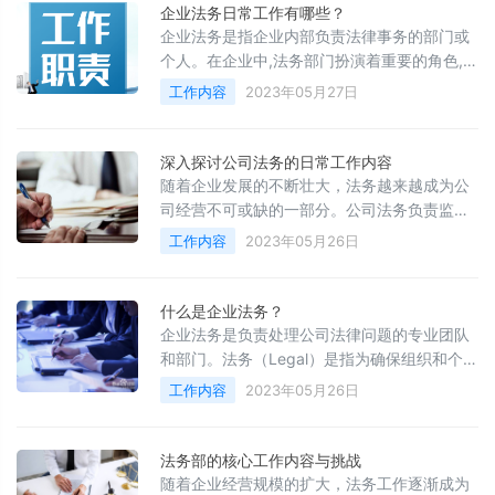
对公司法务的日常工作内容进行概述，以期为
企业法务日常工作有哪些？
公司法务从业者提供一定的参考。
企业法务是指企业内部负责法律事务的部门或
个人。在企业中,法务部门扮演着重要的角色,他
们为公司提供法律支持和保障,确保公司合法经
工作内容
2023年05月27日
营、合规运营。那么,企业的法务日常工作有哪
些呢?本文将详细介绍。
深入探讨公司法务的日常工作内容
随着企业发展的不断壮大，法务越来越成为公
司经营不可或缺的一部分。公司法务负责监督
公司的法律事务并为公司提供法律意见和建
工作内容
2023年05月26日
议，确保公司的决策和运营符合法律法规，并
保护公司的利益和声誉。本文将深入探讨公司
法务的日常工作内容。
什么是企业法务？
企业法务是负责处理公司法律问题的专业团队
和部门。法务（Legal）是指为确保组织和个人
的权益和合法性而制定交流的规则、条例和条
工作内容
2023年05月26日
件的一种方法。企业法务是一项发展迅速的专
业，与商业环境有着密切的联系。企业法务可
以涵盖从起草合同和协议到解决诉讼案件及公
法务部的核心工作内容与挑战
司并购等广泛的领域。
随着企业经营规模的扩大，法务工作逐渐成为