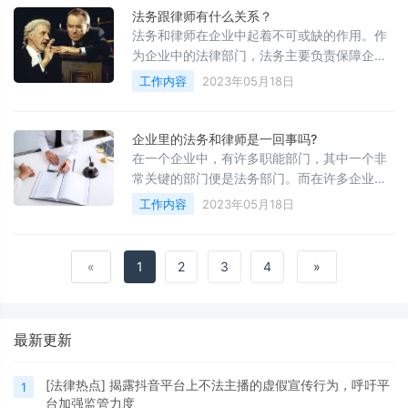
法务跟律师有什么关系？
法务和律师在企业中起着不可或缺的作用。作
为企业中的法律部门，法务主要负责保障企业
的合法权益并维护企业的形象，而律师则是负
工作内容
2023年05月18日
责为企业提供具体的法律咨询和为企业处理法
律事务的专业人士。在企业运营过程中，法务
和律师的紧密合作可以保障企业的安全稳步发
企业里的法务和律师是一回事吗?
展，那么，下面我们一起来详细了解一下法务
在一个企业中，有许多职能部门，其中一个非
和律师之间的关系。
常关键的部门便是法务部门。而在许多企业
里，法务部门与律师常常被混淆。这引起了许
工作内容
2023年05月18日
多人的困惑，许多人在企业内部工作时无法区
分法务职能和律师职能。本文将详细介绍企业
里的法务和律师，并且讨论它们的区别。
«
1
2
3
4
»
最新更新
[
法律热点
]
揭露抖音平台上不法主播的虚假宣传行为，呼吁平
1
台加强监管力度