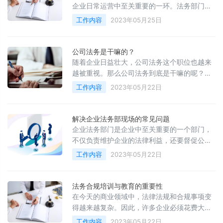
企业日常运营中至关重要的一环。法务部门作
为企业中的一个重要职能部门，承担着协助企
工作内容
2023年05月25日
业遵守法律、规范行为、保护合法权益等重要
职责。本文将从法务部门的核心工作内容和面
临的挑战两个方面进行探讨。
公司法务是干嘛的？
随着企业日益壮大，公司法务这个职位也越来
越被重视。那么公司法务到底是干嘛的呢？在
本文中，我们将详细介绍公司法务的职责和日
工作内容
2023年05月22日
常工作。
解决企业法务部现场的常见问题
企业法务部门是企业中至关重要的一个部门，
不仅负责维护企业的法律利益，还要督促公司
各个部门遵守相关法律法规，这是企业的保
工作内容
2023年05月22日
障。但是，在实际工作中，企业法务部常常会
遇到各种问题，下面就针对企业法务部门现场
的常见问题进行探讨，从而寻找解决方法。
法务合规培训与教育的重要性
在今天的商业领域中，法律法规和合规事项变
得越来越复杂。因此，许多企业必须花费大量
的时间和金钱来确保其运作符合法律和合规要
工作内容
2023年05月22日