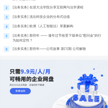
[
法务实务
]
在浙大法学院分享互联网与法学课程
2
[
法务实务
]
浅论科技企业的分布式估值
3
[
法务实务
]
欧洲《人工智能法》草案解构
4
[
法务实务
]
那些年 —— 逢年过节收受下级单位“慰问金”的行
5
为如何定性？
[
法务实务
]
那些年——公司故事 第[1]期 公司解散
6