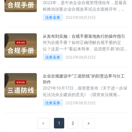
产权保护和运用规划》等有关规划制定了《版
2022年，是中央企业合规管理强化年，是最高
权工作“十四五”规划》，提出推动对新业态、
检推动涉案企业合规改革试点全面推开年，也
新领域版权
是司法部要求加强律师参与企业合规管理工作
法务实务
2022年08月25日
的启动之年。自2021年12月3日起国资委就强
化年工作相继印发《关于开展中央企业“合规管
理强化年”工作的通知》《关于加强中央企业合
从发布到实施：合规手册落地执行的操作指引
规管理有关事项的通知》等文件多次部署落实
何为合规手册？如何正确理解合规手册的定
合规工作。《中央企业合规管理办法（征求意
位？这是一个“看起来简单、说清楚不易”的话
见稿）》的正式面世，把央企合规管理改革推
题。应该认识到，合规手册不是企业合规制度
法务实务
2022年08月25日
向新的高度，合规管理逐
的汇编，亦难以起到针对个别重点领域制订的
合规指南/指引所具备的“说明书”作用，企业无
法亦不应依赖合规手册对具体业务开展合规管
企业合规建设中“三道防线”的职责边界与分工
理。用一句话来说，合规手册是企业合规文
协作
化、理念及价值观高度凝练的产物，是企业合
2021年10月17日，国资委发布《关于进一步深
规形象的外在展示平台，是企业合规管理中所
化法治央企建设的意见》（国资发法规规
必须遵循的“基本法”。作为企业合
〔2021〕80号，下文简称《建设意见》），同
法务实务
2022年08月25日
年12月3日，国资委再次召开工作部署会，明
确2022年作为中央企业“合规管理强化年”，要
求各企业持续完善合规管理工作机制，健全企
«
1
2
»
业主要负责人领导、总法律顾问牵头、法务管