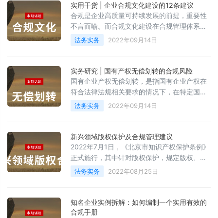
善，商业伦理的合规性是企业得以可持续发展
实用干货 | 企业合规文化建设的12条建议
的核心之一。企业的商业伦理规则似乎简单但
合规是企业高质量可持续发展的前提，重要性
又难以把控，本质原因即在于过于忽视。
不言而喻。而合规文化建设在合规管理体系中
更是具有举足轻重的地位和作用。当前，从中
法务实务
2022年09月14日
央到地方，不管是行业管理还是监管部门都在
为推进企业的合规文化建设谋篇布局，都在不
遗余力地强调、重视、推崇合规，合规文化建
实务研究 | 国有产权无偿划转的合规风险
设时不我待、势在必行。在此，笔者仅结合自
国有企业产权无偿划转，是指国有企业产权在
身工作实际，浅谈一下合规文化建设的认识与
符合法律法规相关要求的情况下，在特定国有
思考。
企业之间无偿转移的经济行为，尤其在国有企
法务实务
2022年09月14日
业改制、重组中较为常见。国有企业产权无偿
划转是国有资产转让的特殊形式，不同于在支
付合理对价基础上的正常交易行为，该行为是
新兴领域版权保护及合规管理建议
基于国有资产管理需要而对国有产权行政化的
2022年7月1日，《北京市知识产权保护条例》
无偿调整，对划转双方主体资格进行严格限
正式施行，其中针对版权保护，规定版权、文
定，划转行为需经国资主管部门批准后才能操
化和旅游部门应当加强对著作权侵权违法行为
法务实务
2022年08月25日
作，具有国有资产内部行政管理的特点，
的监管，制定适应网络环境和数字经济形态的
著作权保护措施。2021年底，国家版权局根据
中共中央、国务院印发的《知识产权强国建设
知名企业实例拆解：如何编制一个实用有效的
纲要(2021—2035年)》和《“十四五”国家知识
合规手册