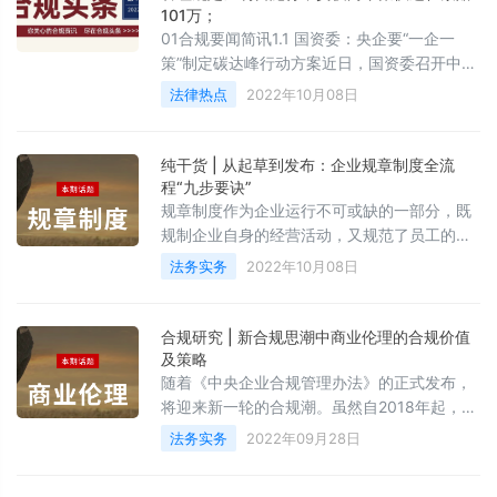
101万；
01合规要闻简讯1.1 国资委：央企要“一企一
策”制定碳达峰行动方案近日，国资委召开中央
企业碳达峰碳中和工作推进会，对积极稳妥推
法律热点
2022年10月08日
进碳达峰碳中和工作进行部署。会议强调，各
中央企业要按照国资委要求，科学合理、“一企
一策”制定碳达峰行动方案，着力推进产业结构
纯干货 | 从起草到发布：企业规章制度全流
转型升级，调整优化能源结构，强化绿色低碳
程“九步要诀”
科技创新和推广应用，推进减污降碳协同增
规章制度作为企业运行不可或缺的一部分，既
效。会议还对《中央企业节约能源与生态环境
规制企业自身的经营活动，又规范了员工的种
保护监督管理办法》《中央企业碳
种行为。可以说，规章制度在企业的延续和发
法务实务
2022年10月08日
展中，起着最重要的“引领方向”的作用。优秀
的规章制度通过合理的权利义务设置和人性化
的安排，可以激励员工的努力、震慑违规行
合规研究 | 新合规思潮中商业伦理的合规价值
为。这样一来，规章制度的起草制定和发布实
及策略
施就显得至关重要。
随着《中央企业合规管理办法》的正式发布，
将迎来新一轮的合规潮。虽然自2018年起，企
业合规已经逐步受到关注和重视，但如何开展
法务实务
2022年09月28日
合规工作以及合规内容的颗粒度有待持续摸
索。当前情势下，除了企业经营机制体系的完