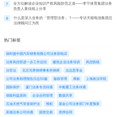
全方位解读企业知识产权风险防范之道——李宁体育集团法务
7
负责人童佳线上分享
什么是深入业务的「管理型法务」？——专访天能电池集团总
8
法律顾问江为民
热门标签
保时捷中国汽车销售有限公司法务部电话
法务风控部进一步工作总结
建筑企业法务培训
风控防线
法官法
北京无界律师事务所律师
法总思享会
公司法务助理报告日志50篇
版权管理
商标
上海政法学院
国际保护
厦门法务专员待遇
中船重工法务待遇
保险利益原则
企业合同管理
数据共享
石油天然气管道保护法
维权
基金公司法务部门年度预算
富猫法务公司待遇
国资交易
质押合同