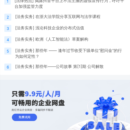
[
法律热点
]
揭露抖音平台上不法主播的虚假宣传行为，呼吁平
1
台加强监管力度
[
法务实务
]
在浙大法学院分享互联网与法学课程
2
[
法务实务
]
浅论科技企业的分布式估值
3
[
法务实务
]
欧洲《人工智能法》草案解构
4
[
法务实务
]
那些年 —— 逢年过节收受下级单位“慰问金”的行
5
为如何定性？
[
法务实务
]
那些年——公司故事 第[1]期 公司解散
6