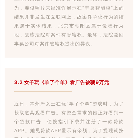
为，龚俊照片未经准许展示在
“丰巢智能柜”上的
结果并非发生在互联网上，故案件争议行为的结
果属于实体结果，北京市朝阳区属于侵权行为
地，故该法院对案件有管辖权。
最终，法院驳回
丰巢公司对案件管辖权提出的异议。
3.2
女子玩《羊了个羊》看广告被骗9万元
近日，常州严女士在玩
"
羊了个羊
"
游戏时，为了
获取道具观看广告。
有资金需求的她正好看到一
个贷款广告，便按指引下载并注册了一款贷款
APP
。
她见贷款
APP
显示有余额，为了提现就按