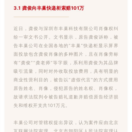
3.1
龚俊向丰巢快递柜索赔101万
近日，龚俊与深圳市丰巢科技有限公司肖像权纠
纷一审文书公开。
文书显示，原告龚俊诉称，被
告丰巢公司在全国各地的
“丰巢”快递柜显示屏界
面投放包含龚俊肖像的多种图片，且在肖像旁标
有“龚俊”“龚老师”等字眼，系利用龚俊为其品牌
吸引流量，同时对外收取投放费用，具有明显的
商业性营利目的，被告以“虚假代言”的方式擅用
原告姓名、肖像，侵犯原告的姓名权、肖像权，
故请求法院判令被告赔礼道歉并赔偿原告经济损
失和维权开支共
101
万元。
丰巢公司对管辖权提出异议，认为案件应由北京
互联网法院审理。
北京市朝阳区人民法院审理认