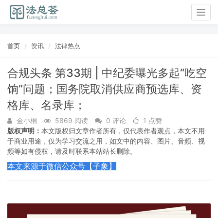
Togg
navig
首页
资讯
法律热点
合规头条 第33期 | 中纪委曝光多起“吃空
饷”问题；国务院取消供应商预选库、资
格库、名录库；
金小桐
5869 阅读
0 评论
1 点赞
版权声明：
本文版权归文章作者所有，仅代表作者观点，本文不用
于商业用途，仅为学习交流之用，如文中的内容、图片、音频、视
频等如有侵权，请及时联系本站站长删除。
本文来源于微信公众号【子象】