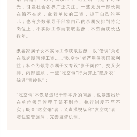
光，引发社会各界广泛关注。一些党员干部长期
在编不在岗，拿着单位的工资，却干自己的事
儿；也有少数领导干部将自己的亲属安排到特定
岗位上，不实际工作而获取薪酬，不劳而获长达
数年。
纵容家属子女不实际工作获取薪酬、以“借调”为名
在脱岗期间领工资……“吃空饷”者严重侵害国家利
益；私企为领导亲属子女专设“影子岗位”、交叉安
排、内部照顾，一些“吃空饷”行为穿上“隐身衣”，
躲进“青纱帐”；
“吃空饷”不仅是违纪干部本身的问题，也暴露出所
在单位领导管理干部不到位、执行制度不严不
实；既查“吃空饷”者，又查漠视纵容“发空饷”者，
堵住监管漏洞，完善监督机制。