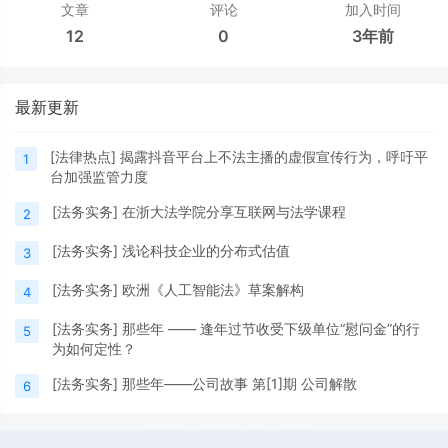
文章
评论
加入时间
12
0
3年前
最新更新
[
法律热点
]
揭露抖音平台上不法主播的虚假宣传行为，呼吁平
1
台加强监管力度
[
法务实务
]
在浙大法学院分享互联网与法学课程
2
[
法务实务
]
浅论科技企业的分布式估值
3
[
法务实务
]
欧洲《人工智能法》草案解构
4
[
法务实务
]
那些年 —— 逢年过节收受下级单位“慰问金”的行
5
为如何定性？
[
法务实务
]
那些年——公司故事 第[1]期 公司解散
6