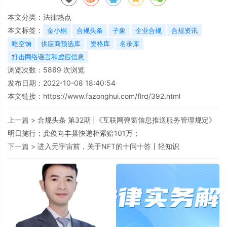
本文分类：
法律热点
本文标签：
金小桐
合规头条
子象
企业合规
合规资讯
吃空饷
供应商预选库
资格库
名录库
打击网络谣言和虚假信息
浏览次数：
5869
次浏览
发布日期：2022-10-08 18:40:54
本文链接：
https://www.fazonghui.com/flrd/392.html
上一篇 >
合规头条 第32期 |《互联网弹窗信息推送服务管理规定》
明日施行；龚俊向丰巢快递柜索赔101万；
下一篇 >
进入元宇宙前，关于NFT的十问十答丨轻知识