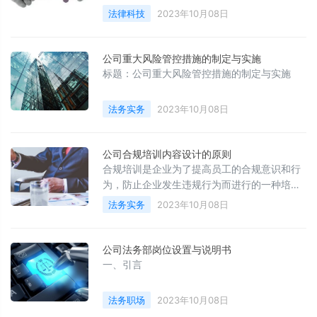
法律科技的应用正在推动法律服务的数字化转
法律科技
2023年10月08日
型。本文将探讨法律科技如何推动法律服务的
数字化转型，并分析其对法律服务行业的影
响。
公司重大风险管控措施的制定与实施
标题：公司重大风险管控措施的制定与实施
法务实务
2023年10月08日
公司合规培训内容设计的原则
合规培训是企业为了提高员工的合规意识和行
为，防止企业发生违规行为而进行的一种培训
活动。合规培训内容的设计原则是确保培训内
法务实务
2023年10月08日
容的全面性、针对性、实用性、时效性和系统
性，以达到提高员工合规意识和行为的目的。
公司法务部岗位设置与说明书
一、引言
法务职场
2023年10月08日