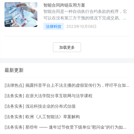
智能合同跨链应用方案
智能合同是一种自动执行合约条款的程序，它
可以在没有第三方干预的情况下完成交易。随
着区块链技术的发展，智能合同的应用越来越
法律科技
2023年10月08日
广泛，不仅在金融领域，也在其他领域得到了
应用。然而，由于不同的区块链网络之间存在
着技术差异和互操作性问题，因此智能合同的
加载更多
跨链应用一直是一个挑战。本文将介绍一种智
能合同跨链应用方案。
最新更新
[
法律热点
]
揭露抖音平台上不法主播的虚假宣传行为，呼吁平台加强监管力度
[
法务实务
]
在浙大法学院分享互联网与法学课程
[
法务实务
]
浅论科技企业的分布式估值
[
法务实务
]
欧洲《人工智能法》草案解构
[
法务实务
]
那些年 —— 逢年过节收受下级单位“慰问金”的行为如何定性？