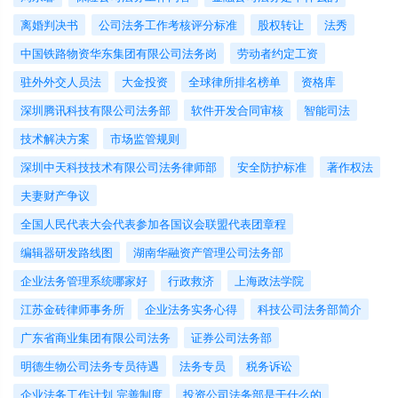
离婚判决书
公司法务工作考核评分标准
股权转让
法秀
中国铁路物资华东集团有限公司法务岗
劳动者约定工资
驻外外交人员法
大金投资
全球律所排名榜单
资格库
深圳腾讯科技有限公司法务部
软件开发合同审核
智能司法
技术解决方案
市场监管规则
深圳中天科技技术有限公司法务律师部
安全防护标准
著作权法
夫妻财产争议
全国人民代表大会代表参加各国议会联盟代表团章程
编辑器研发路线图
湖南华融资产管理公司法务部
企业法务管理系统哪家好
行政救济
上海政法学院
江苏金砖律师事务所
企业法务实务心得
科技公司法务部简介
广东省商业集团有限公司法务
证券公司法务部
明德生物公司法务专员待遇
法务专员
税务诉讼
企业法务工作计划 完善制度
投资公司法务部是干什么的