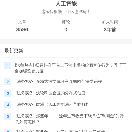
人工智能
这家伙很懒，什么也没写！
文章
评论
加入时间
3596
0
3年前
最新更新
[
法律热点
]
揭露抖音平台上不法主播的虚假宣传行为，呼吁平
1
台加强监管力度
[
法务实务
]
在浙大法学院分享互联网与法学课程
2
[
法务实务
]
浅论科技企业的分布式估值
3
[
法务实务
]
欧洲《人工智能法》草案解构
4
[
法务实务
]
那些年 —— 逢年过节收受下级单位“慰问金”的行
5
为如何定性？
[
法务实务
]
那些年——公司故事 第[1]期 公司解散