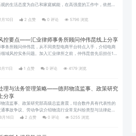
乐观的生活态度为自己和家庭赋能，在高强度的工作中，依然能
奇」。
2月10日
2 点赞
0
评论
5796 浏览
风控要点——汇业律师事务所顾问仲伟昆线上分享
师事务所顾问仲伟昆，从不同类型电商平台特点入手，介绍电商
商领域风控实务问题。加入汇业律所之前，仲伟昆曾先后担任1号
务总监，具备15年企业法务从业经历，其中10年电商行业从业经
0月11日
1 点赞
0
评论
4179 浏览
处理与法务管理策略——德邦物流监事、政策研究
上分享
邦物流监事、政策研究部高级总监唐震，结合数件具有代表性的
交通事故争议、劳动争议介绍物流行业常见纠纷类型与法律处理
度建设要点。
08月16日
2 点赞
0
评论
5255 浏览