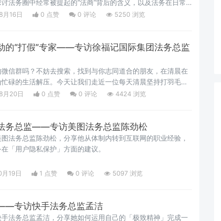
讨法务圈中经常被提起的“法商”背后的含义，以及法务在日常
”能力需要注意的要点问题。
08月16日
0 点赞
0
评论
5250 浏览
动的“打假”专家——专访徐福记国际集团法务总监
的微信群吗？不妨去搜索，找到与你志同道合的朋友，在清晨在
为忙碌的生活解压。今天让我们走近一位每天清晨坚持打羽毛球
球，也约“打假”，他的工作有着什么样的乐趣，他的生活你是
08月20日
0 点赞
0
评论
4424 浏览
姐语录我听过一个戏言，什么行业的法务总监最苦，什么企业文
大的精神锻炼？我想这对于我们了解的桂律师
法务总监——专访美图法务总监陈劲松
美图法务总监陈劲松，分享他从体制内转到互联网的职业经验，
务在「用户隐私保护」方面的建议。
0月19日
1 点赞
0
评论
5097 浏览
——专访快手法务总监孟洁
快手法务总监孟洁，分享她如何运用自己的「极致精神」完成一