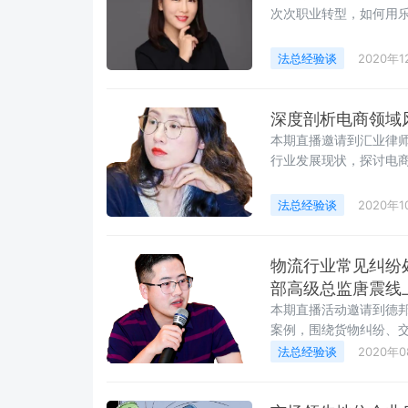
次次职业转型，如何用
保持「精致、乐观、好
法总经验谈
2020年1
深度剖析电商领域
本期直播邀请到汇业律
行业发展现状，探讨电
店、111集团、云集法
历。
法总经验谈
2020年1
物流行业常见纠纷
部高级总监唐震线
本期直播活动邀请到德
案例，围绕货物纠纷、
机制，分享法务合规制
法总经验谈
2020年