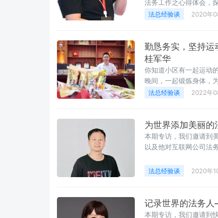
法务工作之心得体会，探
工作中培养与提升“法商
法总经验谈
2020年
勤恳务实，坚持运
桂军华
你知道小区有一起运动
晚间，一起锻炼身体，
的法务部负责人。他约打
法总经验谈
2022年
否想要了解？摘自Y小
化的法务总监将获得最
为世界添加美丽的
本期专访，我们邀请到
以及他对互联网公司法
法总经验谈
2020年1
记录世界的法务人
本期专访，我们邀请到