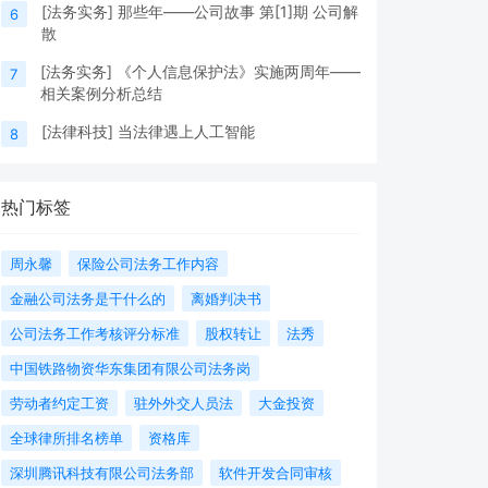
[
法务实务
]
那些年——公司故事 第[1]期 公司解
6
散
[
法务实务
]
《个人信息保护法》实施两周年——
7
相关案例分析总结
[
法律科技
]
当法律遇上人工智能
8
热门标签
周永馨
保险公司法务工作内容
金融公司法务是干什么的
离婚判决书
公司法务工作考核评分标准
股权转让
法秀
中国铁路物资华东集团有限公司法务岗
劳动者约定工资
驻外外交人员法
大金投资
全球律所排名榜单
资格库
深圳腾讯科技有限公司法务部
软件开发合同审核