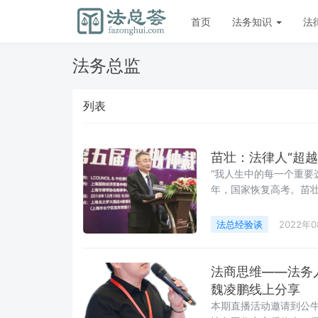
首页
法务知识
法
法务总监
列表
苗壮：法律人“超越
“我人生中的每一个重要
年，国家恢复高考。苗壮
学生。当年天津外国语学
的。”苗壮回忆道。
法总经验谈
2022年
法商思维——法务
魏凌鹏线上分享
本期直播活动邀请到公