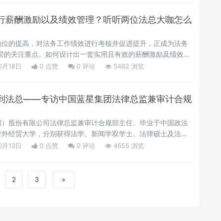
行薪酬激励以及绩效管理？听听两位法总大咖怎么
地位的提高，对法务工作绩效进行考核并促进提升，正成为法务
高层的关注重点。如何设计出一套实用且有效的薪酬激励及绩效考
设定、指标体系、具体方式和结果运用已成为法务管理者需要思
0月18日
0 点赞
0
评论
5462 浏览
中，法务部应设哪些考核指标？考核标准怎么设定的，考核频次
样对员工晋升、加薪产生影响？考核结束后如何与团队成员进行
到法总——专访中国蓝星集团法律总监兼审计合规
团）股份有限公司法律总监兼审计合规部主任。毕业于中国政法
对外经贸大学，分别获得法学、新闻学双学士、法律硕士及法学
基层和中级法院法官、市检察机关检察官。目前兼任北京仲裁委/
0月13日
0 点赞
0
评论
4655 浏览
国国际经济贸易仲裁委员会以及海南国际仲裁院仲裁员。具有较
务以及商事仲裁等实务经验，关注法律与科技的融合发展。
2
3
»