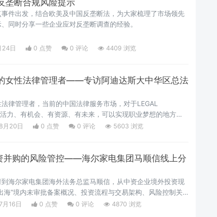
反垄断合规风险提示
点事件出发，结合欧美及中国反垄断法，为大家梳理了市场领先
示、同时分享一些企业应对反垄断调查的经验。
月24日
0 点赞
0
评论
4409 浏览
的女性法律管理者——专访阿迪达斯大中华区总法
法律管理者，当前的中国法律服务市场，对于LEGAL
个有活力、有机会、有资源、有未来，可以实现职业梦想的地方。
L看来，未来企业的发展中最需要的是既懂西方先进管理思想，又了
08月20日
0 点赞
0
评论
5603 浏览
境的高级企业法务管理人员。我们希望通过现有联合的优秀企业
理经验，依据企业法律个人成长经验及客观视角，进行多方面职
投资并购的风险管控——海尔家电集团马顺信线上分
请到海尔家电集团海外法务总监马顺信，从中资企业境外投资现
出海”境内未审批备案概况、投资流程与交易架构、风险控制关
要点。
7月16日
0 点赞
0
评论
4870 浏览