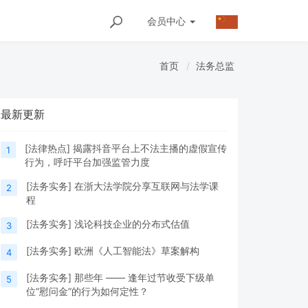
会员
中心
首页
法务总监
最新更新
[
法律热点
]
揭露抖音平台上不法主播的虚假宣传
1
行为，呼吁平台加强监管力度
[
法务实务
]
在浙大法学院分享互联网与法学课
2
程
[
法务实务
]
浅论科技企业的分布式估值
3
[
法务实务
]
欧洲《人工智能法》草案解构
4
[
法务实务
]
那些年 —— 逢年过节收受下级单
5
位“慰问金”的行为如何定性？