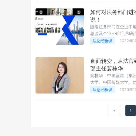
如何对法务部门进
说！
随着法务部门在企业中
总监及企业HR部门和
核机制，如何设置目标
法总经验谈
2022年1
考的重要问题。在实践
如何确定？考核结果怎
沟通？
直面转变，从法官
部主任裴桂华
裴桂华，中国蓝星（集
大学、中国传媒大学、
博士学位。曾担任北京
法总经验谈
2020年1
北京国际仲裁中心、中
为丰富的司法、企业法
«
1