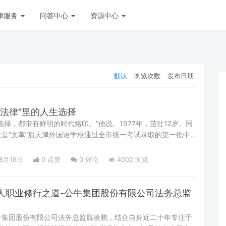
律服务
问答中心
资源中心
默认
浏览次数
发布日期
法律”里的人生选择
选择，都带有鲜明的时代烙印。”他说。1977年，苗壮12岁。同
是“文革”后天津外国语学校通过全市统一考试录取的第一批中
校在全天津市只招收80人，考试场面也很壮观。“跟高考似
08月18日
0 点赞
0
评论
4002 浏览
人职业修行之道-公牛集团股份有限公司法务总监
牛集团股份有限公司法务总监魏凌鹏，结合自身近二十年专注于