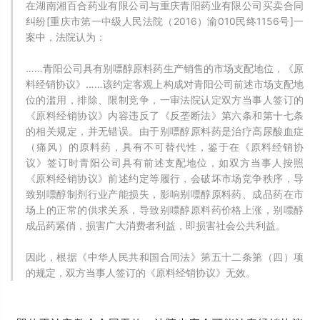
在湖南湘百合药业有限公司与重庆青阳药业有限公司买卖合同
纠纷[重庆市第一中级人民法院（2016）渝010民终1156号]一
案中，法院认为：
……青阳公司具有别嘌醇原料药生产销售的市场支配地位，《原
料经销协议》……该约定客观上构成对青阳公司前述市场支配地
位的滥用，排除、限制竞争，一审法院认定双方当事人签订的
《原料经销协议》内容违反了《反垄断法》第六条和第十七条
的相关规定，并无错误。由于别嘌醇原料药是治疗高尿酸血症
（痛风）的原料药，具有不可替代性，鉴于在《原料经销协
议》签订时青阳公司具有前述支配地位，如双方当事人按照
《原料经销协议》前述约定等履行，会破坏市场竞争秩序，导
致别嘌醇制剂行业产能损失，影响别嘌醇原料药、成品药在市
场上的正常的供求关系，导致别嘌醇原料药价格上涨，别嘌醇
成品药紧俏，损害广大消费者利益，即损害社会公共利益。
因此，根据《中华人民共和国合同法》第五十二条第（四）项
的规定，双方当事人签订的《原料经销协议》无效。