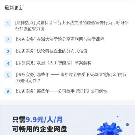
最新更新
[
法律热点
]
揭露抖音平台上不法主播的虚假宣传行为，呼吁平
1
台加强监管力度
[
法务实务
]
在浙大法学院分享互联网与法学课程
2
[
法务实务
]
浅论科技企业的分布式估值
3
[
法务实务
]
欧洲《人工智能法》草案解构
4
[
法务实务
]
那些年 —— 逢年过节收受下级单位“慰问金”的行
5
为如何定性？
[
法务实务
]
那些年——公司故事 第[1]期 公司解散
6