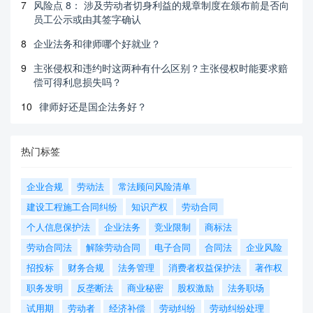
7
风险点 8： 涉及劳动者切身利益的规章制度在颁布前是否向
员工公示或由其签字确认
8
企业法务和律师哪个好就业？
9
主张侵权和违约时这两种有什么区别？主张侵权时能要求赔
偿可得利息损失吗？
10
律师好还是国企法务好？
热门标签
企业合规
劳动法
常法顾问风险清单
建设工程施工合同纠纷
知识产权
劳动合同
个人信息保护法
企业法务
竞业限制
商标法
劳动合同法
解除劳动合同
电子合同
合同法
企业风险
招投标
财务合规
法务管理
消费者权益保护法
著作权
职务发明
反垄断法
商业秘密
股权激励
法务职场
试用期
劳动者
经济补偿
劳动纠纷
劳动纠纷处理