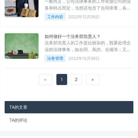
一般而言，公司法律事务的工作依据公司的业
务和特点而定，当然还包含了合同审查，各类
法律文书的制作，业务联络等。公司法务的工
工作内容
2022年12月06日
作也需要不断地学习和积累，只有不断总结工
作经验，才能提升自身技能和业务水平。同
时，在法律实务中也会遇到一些问题，尤其是
如何做好一个法务部负责人？
当这些问题出现了不能很好解决的时候，法务
法务部负责人的工作是比较杂的，既要处理企
人员就要学会寻找其他途径去处理。这就需要
业的法律事务，如合同、风控、合规等；又要
大家在工作中不断积累。
结合企业管理需要，规划和布局企业法务团
法务管理
2022年12月06日
队。
«
1
2
»
TA的文章
TA的评论