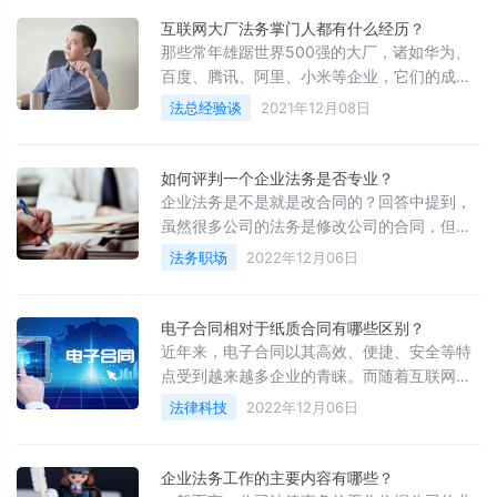
整。本报告聚焦疫情期间企业用户协同需求变
互联网大厂法务掌门人都有什么经历？
化及协同办公产品的迭代方向，以及疫情后协
那些常年雄踞世界500强的大厂，诸如华为、
同办公厂商的发展路径展开讨论。希望通过报
百度、腾讯、阿里、小米等企业，它们的成长
告让有协同需求的组织有更多机会了解并接纳
深刻影响着社会的变革，他们的业务广泛影响
法总经验谈
2021年12月08日
协同产品，也为协同办公厂商的经营管理提供
着我们的生活。事实上，这些大厂无论是开疆
思路。
扩土还是镇守河山，都离不开法务合规的支
持，尤其是法务掌门人，他们不仅有着极为过
如何评判一个企业法务是否专业？
硬的专业能力，更有着洞若观火的商业视野、
企业法务是不是就是改合同的？回答中提到，
谈吐有致的沟通技巧以及举重若轻的抗压能
虽然很多公司的法务是修改公司的合同，但其
力。今天，就让我们揭开互联网大厂法务掌门
实这并不能作为一个法务是否专业的判断标
法务职场
2022年12月06日
人的面纱，一窥时代风采！
准。那么今天我们就来聊聊，该如何衡量一个
法务是否专业？
电子合同相对于纸质合同有哪些区别？
近年来，电子合同以其高效、便捷、安全等特
点受到越来越多企业的青睐。而随着互联网的
快速发展，越来越多领域对电子合同的使用也
法律科技
2022年12月06日
变得日益频繁。然而，很多企业对于电子合同
和纸质合同究竟有什么区别还是存在不少误
解。
企业法务工作的主要内容有哪些？