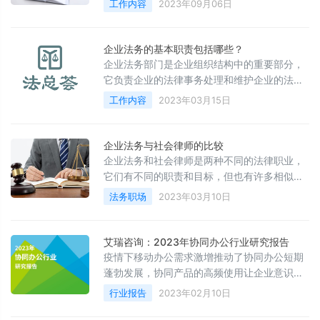
工作内容
2023年09月06日
风险控制。然后,文章针对每个方面具体阐述了
企业法务人员需要开展的主要工作。这些工作
包括:制定合同文本,进行法律审核,处理合同纠
企业法务的基本职责包括哪些？
纷,提供专业法律意见,建立合规体系,开展法规
企业法务部门是企业组织结构中的重要部分，
培训,处理诉讼仲裁,申请及维护知识产权,评估
它负责企业的法律事务处理和维护企业的法律
法律风险等。综上所述,企业法务工作内涵广泛,
合规性，旨在为企业运营提供合法的支持与保
工作内容
2023年03月15日
需要在多个方面进行专业化的法律服务,以确保
障。
企业经营决策和运营活动符合法律法规要求。
企业法务与社会律师的比较
企业法务和社会律师是两种不同的法律职业，
它们有不同的职责和目标，但也有许多相似之
处。在本文中，我们将探讨企业法务和社会律
法务职场
2023年03月10日
师的比较，包括其职责、工作环境、薪水和前
景等方面。企业法务是一种专门从事企业法律
事务的职业。企业法务通常是一个公司的内部
艾瑞咨询：2023年协同办公行业研究报告
法律顾问，与其他高级管理人员一起为公司提
疫情下移动办公需求激增推动了协同办公短期
供法律咨询和支持。他们的工作范围可能包括
蓬勃发展，协同产品的高频使用让企业意识到
合同审查和起草、诉讼管理、知识产权和税务
跨区域协作办公的可能性。在此过程中，厂商
行业报告
2023年02月10日
等方面。由于他们是公司的内部成员，企业法
对用户办公需求的理解更加深刻，在产品形
态、服务模式、解决方案等方面做出适应性调