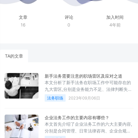
文章
评论
加入时间
16
0
4年前
TA的文章
新手法务需要注意的职场雷区及应对之道
本文分析了新手法务在职场工作中可能存在的
九大雷区,分别是业务能力不足、法律判断失
误、管理意识欠缺、沟通表达不善、时间管理
法务职场
2023年09月06日
混乱、主动性不足、团队融入不够、心态管理
不当以及职业操守有待加强。文章建议新手法
务应努力提高法律专业能力,增强管理和沟通能
企业法务工作的主要内容有哪些？
力,主动融入团队,通过实践经验的积累不断提升
本文首先介绍了企业法务工作的六大主要内容,
自身职业素养,以逐步避开这些雷区,成为合格的
分别是合同管理、日常法律咨询、企业合规管
企业法务人员。
理、应诉管理、知识产权管理以及法务审计和