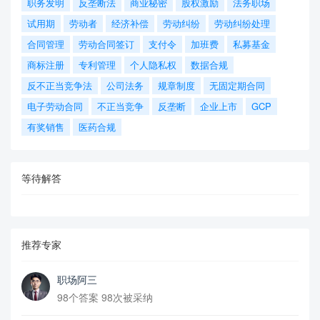
职务发明
反垄断法
商业秘密
股权激励
法务职场
试用期
劳动者
经济补偿
劳动纠纷
劳动纠纷处理
合同管理
劳动合同签订
支付令
加班费
私募基金
商标注册
专利管理
个人隐私权
数据合规
反不正当竞争法
公司法务
规章制度
无固定期合同
电子劳动合同
不正当竞争
反垄断
企业上市
GCP
有奖销售
医药合规
等待解答
推荐专家
职场阿三
98个答案 98次被采纳