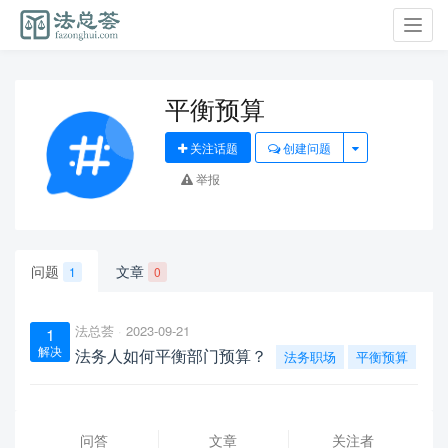
Toggl
navig
平衡预算
关注话题
创建问题
举报
问题
文章
1
0
法总荟
2023-09-21
1
解决
法务人如何平衡部门预算？
法务职场
平衡预算
问答
文章
关注者