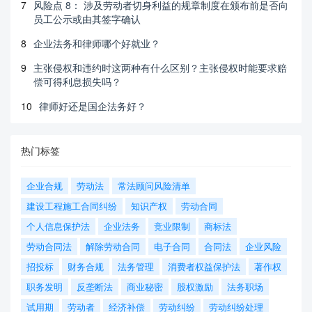
7
风险点 8： 涉及劳动者切身利益的规章制度在颁布前是否向
员工公示或由其签字确认
8
企业法务和律师哪个好就业？
9
主张侵权和违约时这两种有什么区别？主张侵权时能要求赔
偿可得利息损失吗？
10
律师好还是国企法务好？
热门标签
企业合规
劳动法
常法顾问风险清单
建设工程施工合同纠纷
知识产权
劳动合同
个人信息保护法
企业法务
竞业限制
商标法
劳动合同法
解除劳动合同
电子合同
合同法
企业风险
招投标
财务合规
法务管理
消费者权益保护法
著作权
职务发明
反垄断法
商业秘密
股权激励
法务职场
试用期
劳动者
经济补偿
劳动纠纷
劳动纠纷处理