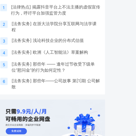
[
法律热点
]
揭露抖音平台上不法主播的虚假宣传
1
行为，呼吁平台加强监管力度
[
法务实务
]
在浙大法学院分享互联网与法学课
2
程
[
法务实务
]
浅论科技企业的分布式估值
3
[
法务实务
]
欧洲《人工智能法》草案解构
4
[
法务实务
]
那些年 —— 逢年过节收受下级单
5
位“慰问金”的行为如何定性？
[
法务实务
]
那些年——公司故事 第[1]期 公司解
6
散