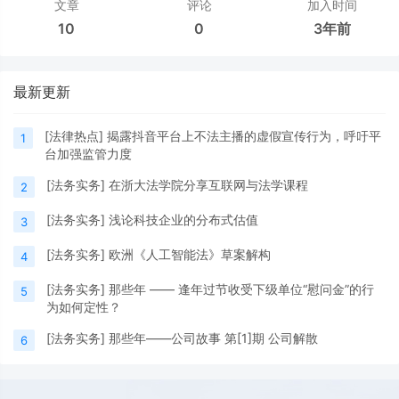
文章
评论
加入时间
10
0
3年前
最新更新
[
法律热点
]
揭露抖音平台上不法主播的虚假宣传行为，呼吁平
1
台加强监管力度
[
法务实务
]
在浙大法学院分享互联网与法学课程
2
[
法务实务
]
浅论科技企业的分布式估值
3
[
法务实务
]
欧洲《人工智能法》草案解构
4
[
法务实务
]
那些年 —— 逢年过节收受下级单位“慰问金”的行
5
为如何定性？
[
法务实务
]
那些年——公司故事 第[1]期 公司解散
6