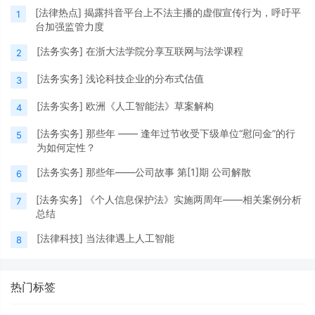
[
法律热点
]
揭露抖音平台上不法主播的虚假宣传行为，呼吁平
1
台加强监管力度
[
法务实务
]
在浙大法学院分享互联网与法学课程
2
[
法务实务
]
浅论科技企业的分布式估值
3
[
法务实务
]
欧洲《人工智能法》草案解构
4
[
法务实务
]
那些年 —— 逢年过节收受下级单位“慰问金”的行
5
为如何定性？
[
法务实务
]
那些年——公司故事 第[1]期 公司解散
6
[
法务实务
]
《个人信息保护法》实施两周年——相关案例分析
7
总结
[
法律科技
]
当法律遇上人工智能
8
热门标签