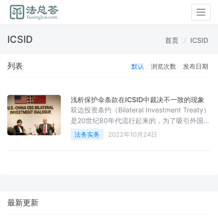
Togg
navig
ICSID
首页
ICSID
列表
默认
浏览次数
发布日期
浅析保护伞条款在ICSID中裁决不一致的现象
双边投资条约（Bilateral Investment Treaty）
是20世纪80年代流行起来的，为了吸引外国投
资者，资本输入国与资本输出国签订的保护外
法务实务
2022年10月24日
国私人投资者的条约。BIT给投资者更广泛的权
利，也为与贸易相关的争议解决提供了更多方
式。根据BIT，投资者可以将投资争议提交
ICSID仲裁解决，从而规避可能产生的在东道
国本地司法系统下，对投资者不利的判决。
ICSID（International Centre for Settlement
最新更新
of Investment Disputes）凭借相对其他仲裁
机