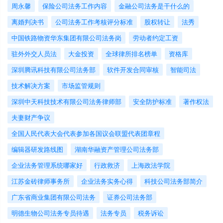
周永馨
保险公司法务工作内容
金融公司法务是干什么的
离婚判决书
公司法务工作考核评分标准
股权转让
法秀
中国铁路物资华东集团有限公司法务岗
劳动者约定工资
驻外外交人员法
大金投资
全球律所排名榜单
资格库
深圳腾讯科技有限公司法务部
软件开发合同审核
智能司法
技术解决方案
市场监管规则
深圳中天科技技术有限公司法务律师部
安全防护标准
著作权法
夫妻财产争议
全国人民代表大会代表参加各国议会联盟代表团章程
编辑器研发路线图
湖南华融资产管理公司法务部
企业法务管理系统哪家好
行政救济
上海政法学院
江苏金砖律师事务所
企业法务实务心得
科技公司法务部简介
广东省商业集团有限公司法务
证券公司法务部
明德生物公司法务专员待遇
法务专员
税务诉讼