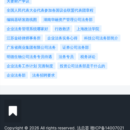
夫妻财产争议
全国人民代表大会代表参加各国议会联盟代表团章程
编辑器研发路线图
湖南华融资产管理公司法务部
企业法务管理系统哪家好
行政救济
上海政法学院
江苏金砖律师事务所
企业法务实务心得
科技公司法务部简介
广东省商业集团有限公司法务
证券公司法务部
明德生物公司法务专员待遇
法务专员
税务诉讼
企业法务工作计划 完善制度
投资公司法务部是干什么的
企业法务部
法务招聘要求
Copyright © 2026 All rights reserved. 法总荟
赣ICP备14007021