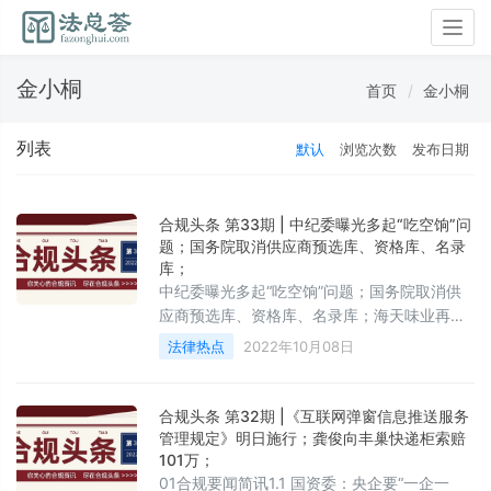
Togg
navig
金小桐
首页
金小桐
列表
默认
浏览次数
发布日期
合规头条 第33期 | 中纪委曝光多起“吃空饷”问
题；国务院取消供应商预选库、资格库、名录
库；
中纪委曝光多起“吃空饷”问题；国务院取消供
应商预选库、资格库、名录库；海天味业再发
声明否认双标
法律热点
2022年10月08日
合规头条 第32期 |《互联网弹窗信息推送服务
管理规定》明日施行；龚俊向丰巢快递柜索赔
101万；
01合规要闻简讯1.1 国资委：央企要“一企一