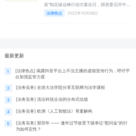
策”制定碳达峰行动方案近日，国资委召开中央
企业碳达峰碳中和工作推进会，对积极稳妥推
法律热点
2022年10月08日
进碳达峰碳中和工作进行部署。会议强调，各
中央企业要按照国资委要求，科学合理、“一企
一策”制定碳达峰行动方案，着力推进产业结构
转型升级，调整优化能源结构，强化绿色低碳
科技创新和推广应用，推进减污降碳协同增
效。会议还对《中央企业节约能源与生态环境
最新更新
保护监督管理办法》《中央企业碳
[
法律热点
]
揭露抖音平台上不法主播的虚假宣传行为，呼吁平
1
台加强监管力度
[
法务实务
]
在浙大法学院分享互联网与法学课程
2
[
法务实务
]
浅论科技企业的分布式估值
3
[
法务实务
]
欧洲《人工智能法》草案解构
4
[
法务实务
]
那些年 —— 逢年过节收受下级单位“慰问金”的行
5
为如何定性？