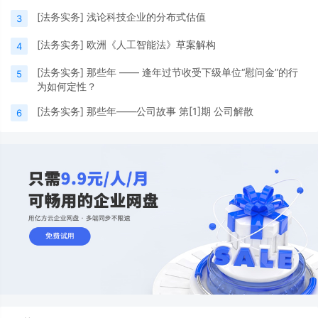
[
法务实务
]
浅论科技企业的分布式估值
3
[
法务实务
]
欧洲《人工智能法》草案解构
4
[
法务实务
]
那些年 —— 逢年过节收受下级单位“慰问金”的行
5
为如何定性？
[
法务实务
]
那些年——公司故事 第[1]期 公司解散
6