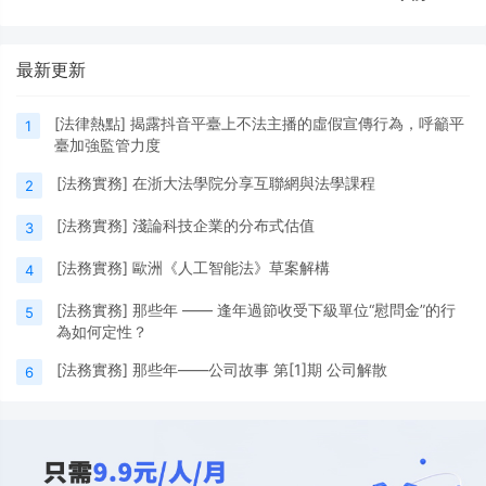
最新更新
[
法律熱點
]
揭露抖音平臺上不法主播的虛假宣傳行為，呼籲平
1
臺加強監管力度
[
法務實務
]
在浙大法學院分享互聯網與法學課程
2
[
法務實務
]
淺論科技企業的分布式估值
3
[
法務實務
]
歐洲《人工智能法》草案解構
4
[
法務實務
]
那些年 —— 逢年過節收受下級單位“慰問金”的行
5
為如何定性？
[
法務實務
]
那些年——公司故事 第[1]期 公司解散
6