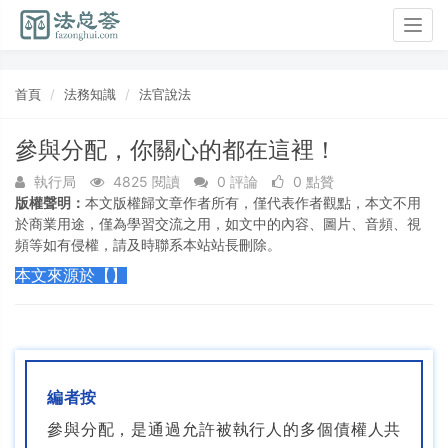
Togg
navig
首頁
法務知識
法官說法
參與分配，你關心的都在這裡！
執行局
4825 閱讀
0 評論
0 點贊
版權聲明：
本文版權歸文章作者所有，僅代表作者觀點，本文不用
於商業用途，僅為學習交流之用，如文中的內容、圖片、音頻、視
頻等如有侵權，請及時聯系本站站長刪除。
本文來源於【】
編者按
參與分配，是通過允許被執行人的多個債權人共