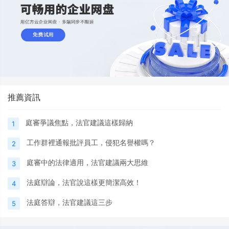
推薦資訊
庭審爭議焦點，法官建議這樣歸納
1
工作群裡通報批評員工，侵犯名譽權嗎？
2
庭審中的法律適用，法官建議兩大思維
3
法庭辯論，法官說這樣更簡潔高效！
4
法庭答辯，法官建議這三步
5