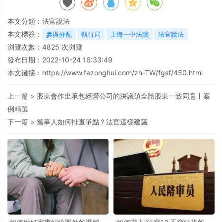
本文分類：
法官說法
本文標簽：
參與分配
執行局
上海一中法院
法官說法
浏覽次數：
4825
次浏覽
發布日期：2022-10-24 16:33:49
本文鏈接：
https://www.fazonghui.com/zh-TW/fgsf/450.html
上一篇 >
股東會作出承包經營公司的決議須全體股東一致同意丨案
例精選
下一篇 >
當事人如何排查爭點？法官這樣建議