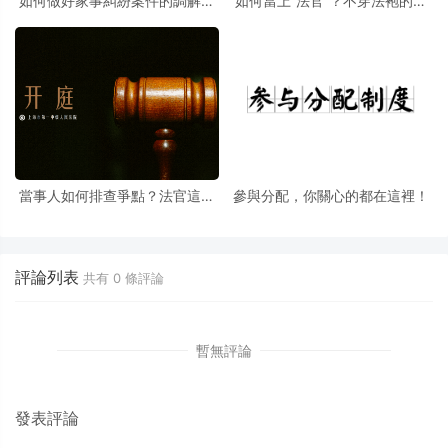
如何做好家事糾紛案件的調解工
如何當上“法官”？不穿法袍的那
作
種
當事人如何排查爭點？法官這樣
參與分配，你關心的都在這裡！
建議
評論列表
共有
0
條評論
暫無評論
發表評論