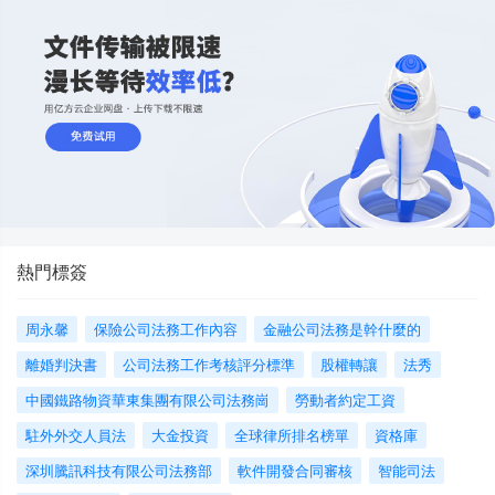
熱門標簽
周永馨
保險公司法務工作內容
金融公司法務是幹什麼的
離婚判決書
公司法務工作考核評分標準
股權轉讓
法秀
中國鐵路物資華東集團有限公司法務崗
勞動者約定工資
駐外外交人員法
大金投資
全球律所排名榜單
資格庫
深圳騰訊科技有限公司法務部
軟件開發合同審核
智能司法