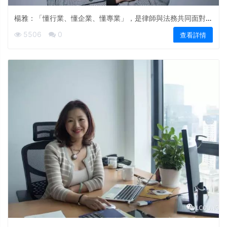
楊雅：「懂行業、懂企業、懂專業」，是律師與法務共同面對的
課題
5506
0
查看詳情