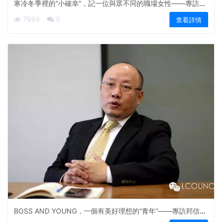
寒冷冬季裡的“小確幸”，記一位與眾不同的職場女性——專訪上
海新诤信知識產權副總裁陳曉嫣
7995
0
查看詳情
BOSS AND YOUNG，一個有美好理想的“青年”——專訪邦信陽