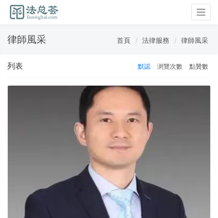
Togg
navig
律師風采
首頁
法律服務
律師風采
列表
默認
浏覽次數
點贊數