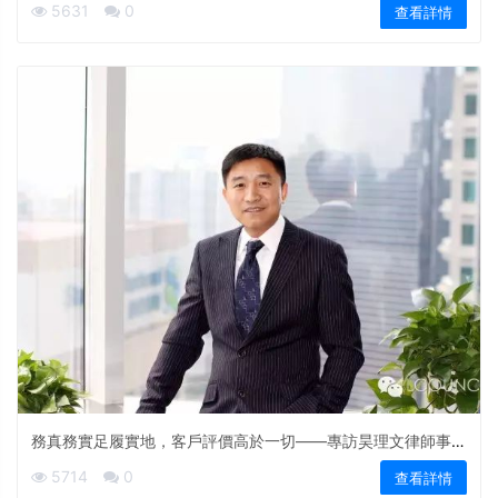
·中建中匯律師事務所合夥人周晶敏
5631
0
查看詳情
務真務實足履實地，客戶評價高於一切——專訪昊理文律師事務
所高級合夥人周和敏
5714
0
查看詳情