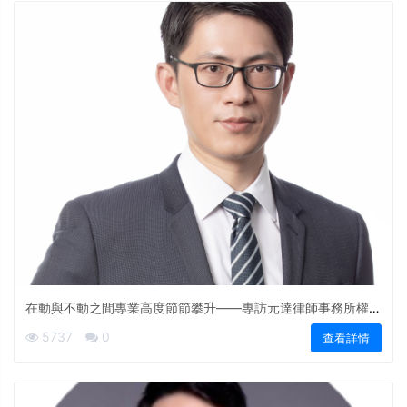
在動與不動之間專業高度節節攀升——專訪元達律師事務所權益
合夥人江海律師
5737
0
查看詳情