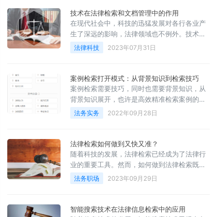
事。熟悉境外各国、各区域的法律数据库，将
赋能我们在需要时快速响应，为提供法律意见
技术在法律检索和文档管理中的作用
铺垫基石。
在现代社会中，科技的迅猛发展对各行各业产
生了深远的影响，法律领域也不例外。技术在
法律检索和文档管理中发挥着越来越重要的作
法律科技
2023年07月31日
用。本文将从科技与法律的关系、法律科技的
发展以及法务信息化等方面进行探讨。
案例检索打开模式：从背景知识到检索技巧
案例检索需要技巧，同时也需要背景知识，从
背景知识展开，也许是高效精准检索案例的正
确模式。有关类案的文件规范、实务操作等背
法务实务
2022年09月28日
景知识的学习思考，会让我们在案例检索时更
游刃有余地运用检索技巧。本文以案例检索所
涉问题为场景，举例介绍法院及地域、纠纷案
法律检索如何做到又快又准？
由、文书类型、裁判时间、关键词位置及表述
随着科技的发展，法律检索已经成为了法律行
五方面所涉背景知识，结合技巧运用，助力高
业的重要工具。然而，如何做到法律检索既快
效案例检索
又准呢？本文将从法律检索的原理、方法和工
法务职场
2023年09月29日
具三个方面进行探讨。
智能搜索技术在法律信息检索中的应用