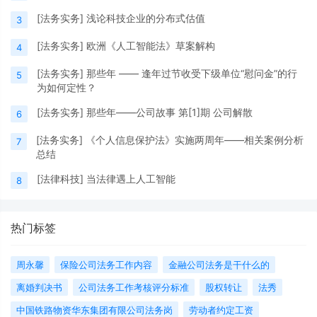
[
法务实务
]
浅论科技企业的分布式估值
3
[
法务实务
]
欧洲《人工智能法》草案解构
4
[
法务实务
]
那些年 —— 逢年过节收受下级单位“慰问金”的行
5
为如何定性？
[
法务实务
]
那些年——公司故事 第[1]期 公司解散
6
[
法务实务
]
《个人信息保护法》实施两周年——相关案例分析
7
总结
[
法律科技
]
当法律遇上人工智能
8
热门标签
周永馨
保险公司法务工作内容
金融公司法务是干什么的
离婚判决书
公司法务工作考核评分标准
股权转让
法秀
中国铁路物资华东集团有限公司法务岗
劳动者约定工资