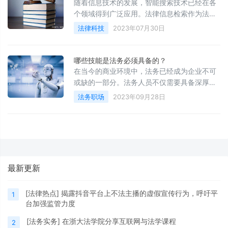
随着信息技术的发展，智能搜索技术已经在各
个领域得到广泛应用。法律信息检索作为法律
科技中的一个重要领域，也借助智能搜索技术
法律科技
2023年07月30日
大大提高了检索效率和精准度。本文将介绍智
能搜索技术在法律信息检索中的应用，并分析
其优势和挑战。
哪些技能是法务必须具备的？
在当今的商业环境中，法务已经成为企业不可
或缺的一部分。法务人员不仅需要具备深厚的
法律知识，还需要具备一系列的技能，以帮助
法务职场
2023年09月28日
企业应对各种法律问题。那么，哪些技能是法
务必须具备的呢？
最新更新
[
法律热点
]
揭露抖音平台上不法主播的虚假宣传行为，呼吁平
1
台加强监管力度
[
法务实务
]
在浙大法学院分享互联网与法学课程
2