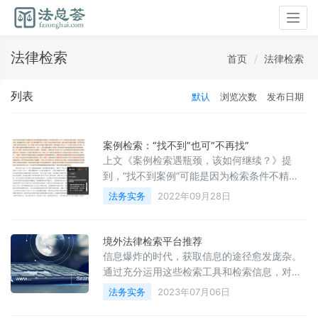
Togg
navig
法律检索
首页
法律检索
列表
默认
浏览次数
发布日期
案例检索：“找不到”也可“不再找”
上文《案例检索遇瓶颈，该如何继续？》提
到，“找不到案例”可能是因为检索条件不精
准，或者检索时数据库中暂时没有案例，我们
法务实务
2022年09月28日
可以“继续找案例”调整条件继续检索、订阅条
件关注更新。可是，穷尽检索条件仍然有可能
劳而无获，后续案例的更新在当下又显得遥不
境外法律检索平台推荐
可及，我们难道非要无休止地投入时间精力“不
信息爆炸的时代，获取信息的途径愈发庞杂。
找到案例不罢休”吗？
通过充分运用这些检索工具和检索信息，对于
各个国家尤其是发达国家的检索需求基本都能
法务实务
2023年07月06日
满足，各国主要法律的检索对我们来说再非难