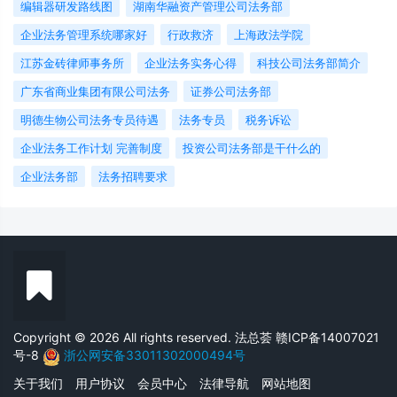
编辑器研发路线图
湖南华融资产管理公司法务部
企业法务管理系统哪家好
行政救济
上海政法学院
江苏金砖律师事务所
企业法务实务心得
科技公司法务部简介
广东省商业集团有限公司法务
证券公司法务部
明德生物公司法务专员待遇
法务专员
税务诉讼
企业法务工作计划 完善制度
投资公司法务部是干什么的
企业法务部
法务招聘要求
Copyright © 2026 All rights reserved. 法总荟
赣ICP备14007021
号-8
浙公网安备33011302000494号
关于我们
用户协议
会员中心
法律导航
网站地图