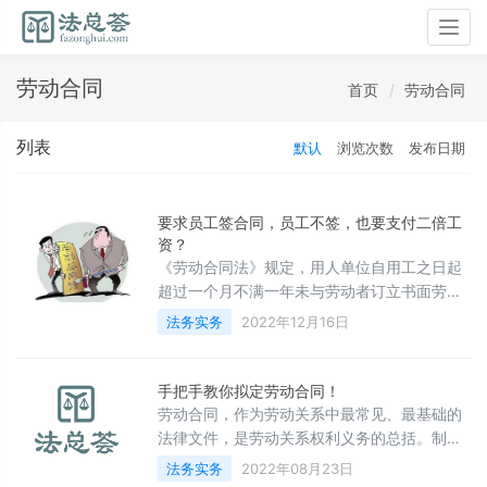
Togg
navig
劳动合同
首页
劳动合同
列表
默认
浏览次数
发布日期
要求员工签合同，员工不签，也要支付二倍工
资？
《劳动合同法》规定，用人单位自用工之日起
超过一个月不满一年未与劳动者订立书面劳动
合同的，应当向劳动者每月支付二倍的工资。
法务实务
2022年12月16日
那么，是不是只要自用工之日起超过一个月未
与劳动者订立书面劳动合同，用人单位就一定
要向劳动者支付二倍工资呢？
手把手教你拟定劳动合同！
劳动合同，作为劳动关系中最常见、最基础的
法律文件，是劳动关系权利义务的总括。制定
并签署一份完善的劳动合同，对用人单位来说
法务实务
2022年08月23日
意义重大。实务中，用人单位不签订劳动合