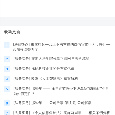
同、以劳务合同冒充劳动合同、劳动合同粗制
滥造无法保护用人单位合法权益的现象屡见不
鲜。本文特汇总、整理劳动合同拟定“十三步
法”，供用人单位参考、适用。01员工分类要先
行制定劳动合同前，必须对员工进行具体分
最新更新
类。实务中，用人单位往往对本单位职工不加
[
法律热点
]
揭露抖音平台上不法主播的虚假宣传行为，呼吁平
1
台加强监管力度
[
法务实务
]
在浙大法学院分享互联网与法学课程
2
[
法务实务
]
浅论科技企业的分布式估值
3
[
法务实务
]
欧洲《人工智能法》草案解构
4
[
法务实务
]
那些年 —— 逢年过节收受下级单位“慰问金”的行
5
为如何定性？
[
法务实务
]
那些年——公司故事 第[1]期 公司解散
6
[
法务实务
]
《个人信息保护法》实施两周年——相关案例分析
7