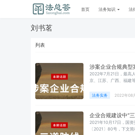
首页
法务知识
法
刘书茗
列表
涉案企业合规典型
2022年7月21日，
京、江苏、广西、福建
保密合规、小微企业简
同地域、不同行业的企
法务实务
2022年08
合规改革试点工作的总
项。本文
企业合规建设中“
2021年10月17日
〔2021〕80号，下