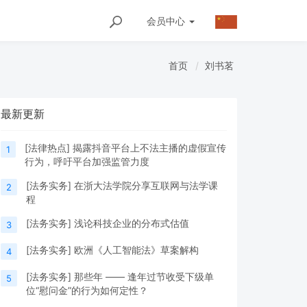
会员
中心
首页
刘书茗
最新更新
[
法律热点
]
揭露抖音平台上不法主播的虚假宣传
1
行为，呼吁平台加强监管力度
[
法务实务
]
在浙大法学院分享互联网与法学课
2
程
[
法务实务
]
浅论科技企业的分布式估值
3
[
法务实务
]
欧洲《人工智能法》草案解构
4
[
法务实务
]
那些年 —— 逢年过节收受下级单
5
位“慰问金”的行为如何定性？