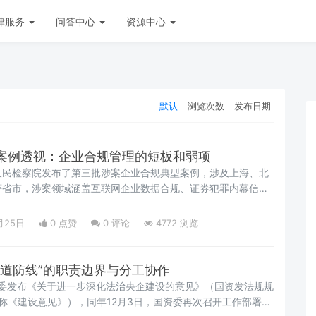
律服务
问答中心
资源中心
默认
浏览次数
发布日期
案例透视：企业合规管理的短板和弱项
最高人民检察院发布了第三批涉案企业合规典型案例，涉及上海、北
等省市，涉案领域涵盖互联网企业数据合规、证券犯罪内幕信息
式合规、采矿企业合规、高科技民营企业合规等，展示了我国不
业合规情况。最高检发布的合规典型案例，是对检察院涉案企业
月25日
0 点赞
0
评论
4772 浏览
结提高，但通过这些案例也反映了企业合规管理的诸多短板和弱
三道防线”的职责边界与分工协作
，国资委发布《关于进一步深化法治央企建设的意见》（国资发法规规
文简称《建设意见》），同年12月3日，国资委再次召开工作部署