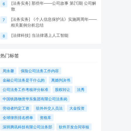
[
法务实务
]
那些年——公司故事 第[1]期 公司解
6
散
[
法务实务
]
《个人信息保护法》实施两周年——
7
相关案例分析总结
[
法律科技
]
当法律遇上人工智能
8
热门标签
周永馨
保险公司法务工作内容
金融公司法务是干什么的
离婚判决书
公司法务工作考核评分标准
股权转让
法秀
中国铁路物资华东集团有限公司法务岗
劳动者约定工资
驻外外交人员法
大金投资
全球律所排名榜单
资格库
深圳腾讯科技有限公司法务部
软件开发合同审核