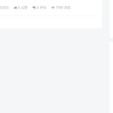
中央企业“合规管理强化年”，要求各企业持续完善合规管理工作机
人领导、总法律顾问牵头、法务管理机构归口、相关部门协同联
月25日
0 点赞
0
评论
7189 浏览
背景下，2022年4月1日，《中央企业合规管理办