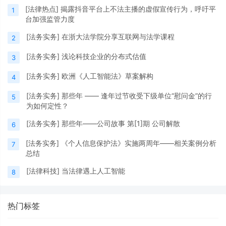
[
法律热点
]
揭露抖音平台上不法主播的虚假宣传行为，呼吁平
1
台加强监管力度
[
法务实务
]
在浙大法学院分享互联网与法学课程
2
[
法务实务
]
浅论科技企业的分布式估值
3
[
法务实务
]
欧洲《人工智能法》草案解构
4
[
法务实务
]
那些年 —— 逢年过节收受下级单位“慰问金”的行
5
为如何定性？
[
法务实务
]
那些年——公司故事 第[1]期 公司解散
6
[
法务实务
]
《个人信息保护法》实施两周年——相关案例分析
7
总结
[
法律科技
]
当法律遇上人工智能
8
热门标签