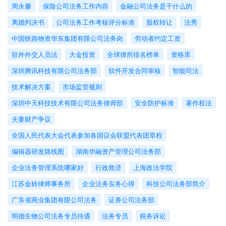
周永馨
保险公司法务工作内容
金融公司法务是干什么的
离婚判决书
公司法务工作考核评分标准
股权转让
法秀
中国铁路物资华东集团有限公司法务岗
劳动者约定工资
驻外外交人员法
大金投资
全球律所排名榜单
资格库
深圳腾讯科技有限公司法务部
软件开发合同审核
智能司法
技术解决方案
市场监管规则
深圳中天科技技术有限公司法务律师部
安全防护标准
著作权法
夫妻财产争议
全国人民代表大会代表参加各国议会联盟代表团章程
编辑器研发路线图
湖南华融资产管理公司法务部
企业法务管理系统哪家好
行政救济
上海政法学院
江苏金砖律师事务所
企业法务实务心得
科技公司法务部简介
广东省商业集团有限公司法务
证券公司法务部
明德生物公司法务专员待遇
法务专员
税务诉讼