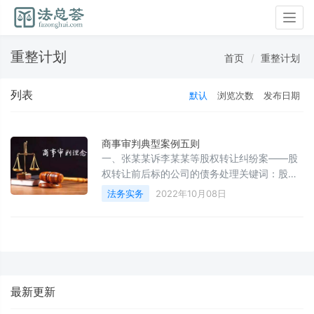
Togg
navig
重整计划
首页
重整计划
列表
默认
浏览次数
发布日期
商事审判典型案例五则
一、张某某诉李某某等股权转让纠纷案——股
权转让前后标的公司的债务处理关键词：股权
转让标的公司债务处理裁判要旨：股权转让协
法务实务
2022年10月08日
议本质上是商事合同，受公司法和合同法的约
束，股权转让款的金额是合同双方协商后确定
的金额。对于股权转让款的金额，法院原则上
应充分尊重双方意思表示，一般不应当进行干
预。如果受让方在受让股份后发现公司存在大
量债务且双方对于转让前后标的公司的债务承
最新更新
担有约定的，法院