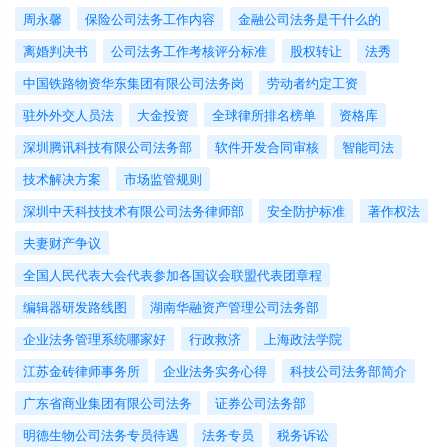
周永馨
保险公司法务工作内容
金融公司法务是干什么的
离婚判决书
公司法务工作考核评分标准
股权转让
法秀
中国铁路物资华东集团有限公司法务岗
劳动者约定工资
驻外外交人员法
大金投资
全球律所排名榜单
资格库
深圳腾讯科技有限公司法务部
软件开发合同审核
智能司法
技术解决方案
市场监管规则
深圳中天科技技术有限公司法务律师部
安全防护标准
著作权法
夫妻财产争议
全国人民代表大会代表参加各国议会联盟代表团章程
编辑器研发路线图
湖南华融资产管理公司法务部
企业法务管理系统哪家好
行政救济
上海政法学院
江苏金砖律师事务所
企业法务实务心得
科技公司法务部简介
广东省商业集团有限公司法务
证券公司法务部
明德生物公司法务专员待遇
法务专员
税务诉讼