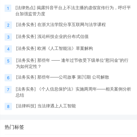
[
法律热点
]
揭露抖音平台上不法主播的虚假宣传行为，呼吁平
1
台加强监管力度
[
法务实务
]
在浙大法学院分享互联网与法学课程
2
[
法务实务
]
浅论科技企业的分布式估值
3
[
法务实务
]
欧洲《人工智能法》草案解构
4
[
法务实务
]
那些年 —— 逢年过节收受下级单位“慰问金”的行
5
为如何定性？
[
法务实务
]
那些年——公司故事 第[1]期 公司解散
6
[
法务实务
]
《个人信息保护法》实施两周年——相关案例分析
7
总结
[
法律科技
]
当法律遇上人工智能
8
热门标签