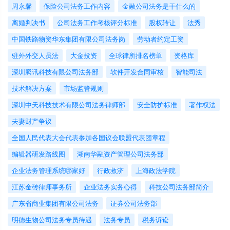
周永馨
保险公司法务工作内容
金融公司法务是干什么的
离婚判决书
公司法务工作考核评分标准
股权转让
法秀
中国铁路物资华东集团有限公司法务岗
劳动者约定工资
驻外外交人员法
大金投资
全球律所排名榜单
资格库
深圳腾讯科技有限公司法务部
软件开发合同审核
智能司法
技术解决方案
市场监管规则
深圳中天科技技术有限公司法务律师部
安全防护标准
著作权法
夫妻财产争议
全国人民代表大会代表参加各国议会联盟代表团章程
编辑器研发路线图
湖南华融资产管理公司法务部
企业法务管理系统哪家好
行政救济
上海政法学院
江苏金砖律师事务所
企业法务实务心得
科技公司法务部简介
广东省商业集团有限公司法务
证券公司法务部
明德生物公司法务专员待遇
法务专员
税务诉讼