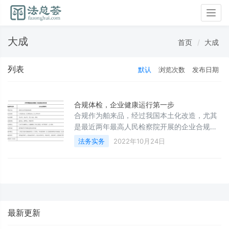
Togg
navig
大成
首页
大成
列表
默认
浏览次数
发布日期
合规体检，企业健康运行第一步
合规作为舶来品，经过我国本土化改造，尤其
是最近两年最高人民检察院开展的企业合规改
革试点工作，使得作为企业治理方式的合规正
法务实务
2022年10月24日
式与刑事法律建立起联系，并转化成为刑事诉
讼法上的激励机制。越来越多企业及企业家已
经意识到合规的重要性。一、合规体检必要性
企业合规建设是一项系统性工程，一般而言，
包括合规风险的识别、合规管理机构的设置、
合规运行机制的建立、合规管理制度的落实等
最新更新
诸多