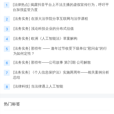
[
法律热点
]
揭露抖音平台上不法主播的虚假宣传行为，呼吁平
1
台加强监管力度
[
法务实务
]
在浙大法学院分享互联网与法学课程
2
[
法务实务
]
浅论科技企业的分布式估值
3
[
法务实务
]
欧洲《人工智能法》草案解构
4
[
法务实务
]
那些年 —— 逢年过节收受下级单位“慰问金”的行
5
为如何定性？
[
法务实务
]
那些年——公司故事 第[1]期 公司解散
6
[
法务实务
]
《个人信息保护法》实施两周年——相关案例分析
7
总结
[
法律科技
]
当法律遇上人工智能
8
热门标签