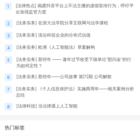
[
法律热点
]
揭露抖音平台上不法主播的虚假宣传行为，呼吁平
盖20+行业，从团队到大型企事业单位/集团均
1
台加强监管力度
在使用，其中包
[
法务实务
]
在浙大法学院分享互联网与法学课程
2
[
法务实务
]
浅论科技企业的分布式估值
3
[
法务实务
]
欧洲《人工智能法》草案解构
4
[
法务实务
]
那些年 —— 逢年过节收受下级单位“慰问金”的行
5
为如何定性？
[
法务实务
]
那些年——公司故事 第[1]期 公司解散
6
[
法务实务
]
《个人信息保护法》实施两周年——相关案例分析
7
总结
[
法律科技
]
当法律遇上人工智能
8
热门标签