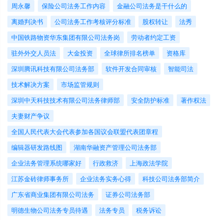
周永馨
保险公司法务工作内容
金融公司法务是干什么的
离婚判决书
公司法务工作考核评分标准
股权转让
法秀
中国铁路物资华东集团有限公司法务岗
劳动者约定工资
驻外外交人员法
大金投资
全球律所排名榜单
资格库
深圳腾讯科技有限公司法务部
软件开发合同审核
智能司法
技术解决方案
市场监管规则
深圳中天科技技术有限公司法务律师部
安全防护标准
著作权法
夫妻财产争议
全国人民代表大会代表参加各国议会联盟代表团章程
编辑器研发路线图
湖南华融资产管理公司法务部
企业法务管理系统哪家好
行政救济
上海政法学院
江苏金砖律师事务所
企业法务实务心得
科技公司法务部简介
广东省商业集团有限公司法务
证券公司法务部
明德生物公司法务专员待遇
法务专员
税务诉讼