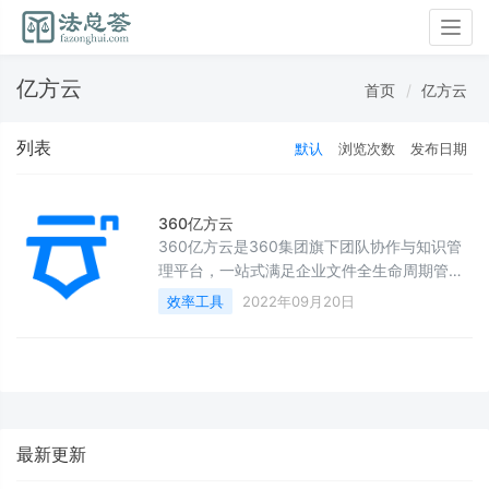
Togg
navig
亿方云
首页
亿方云
列表
默认
浏览次数
发布日期
360亿方云
360亿方​云是360集团旗下团队协作与知识管
理平台，一站式满足企业文件全生命周期管理
及知识协作需求。通过360亿方云​海量文件存
效率工具
2022年09月20日
储管理、在线编辑、多格式预览、全文检索、
文件评论、安全管控等功能，轻松搭建企业知
识库，实现企业文件等非结构化数据资产的聚
合、存储以及规范化管理，企业成员间、企业
成员与外部合作伙伴间，均可随时随地、在任
何设备上实现文件共享与协作，提升企业内外
最新更新
部协同效率，保障数据安全及风险管控。目
前，360亿方云的企业用户数量达50万+，涵