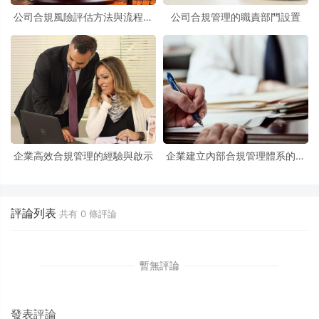
公司合規風險評估方法與流程優
公司合規管理的職責部門設置
化
企業高效合規管理的經驗與啟示
企業建立內部合規管理體系的步
驟
評論列表
共有
0
條評論
暫無評論
發表評論