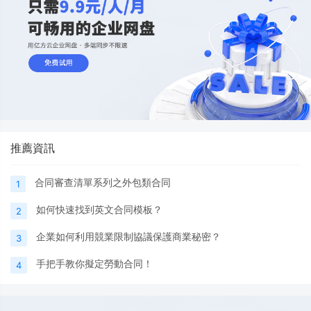
推薦資訊
合同審查清單系列之外包類合同
1
如何快速找到英文合同模板？
2
企業如何利用競業限制協議保護商業秘密？
3
手把手教你擬定勞動合同！
4