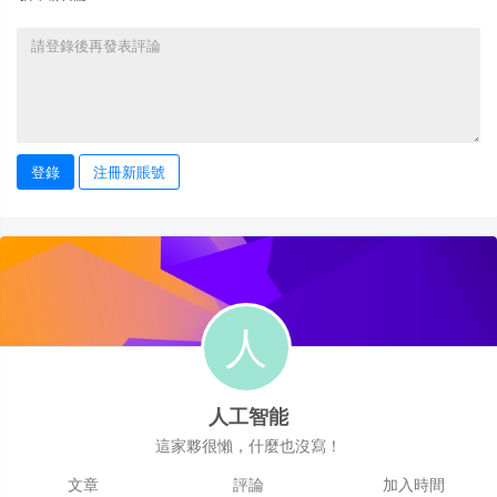
登錄
注冊新賬號
人工智能
這家夥很懶，什麼也沒寫！
文章
評論
加入時間