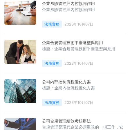
規風險的重要手段。
企業風險管控與內控協同作用
企業風險管控與內控協同作用
法務實務
2023年10月07日
企業合規管理技術平臺選型與應用
標題：企業合規管理技術平臺選型與應用
法務實務
2023年10月07日
公司內部控制流程優化方案
標題：企業內控流程優化方案
法務實務
2023年10月07日
公司合規管理績效考核辦法
合規管理是現代企業必須重視的一項工作，它