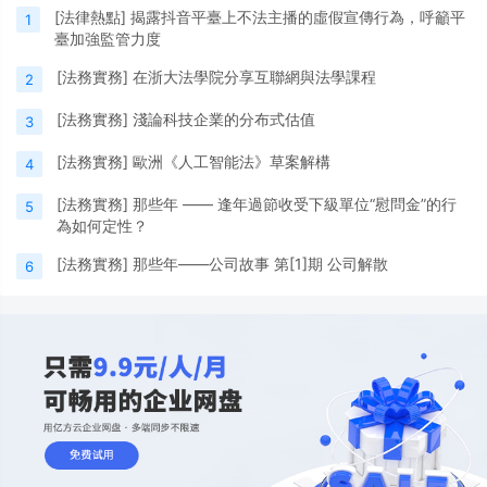
[
法律熱點
]
揭露抖音平臺上不法主播的虛假宣傳行為，呼籲平
1
臺加強監管力度
[
法務實務
]
在浙大法學院分享互聯網與法學課程
2
[
法務實務
]
淺論科技企業的分布式估值
3
[
法務實務
]
歐洲《人工智能法》草案解構
4
[
法務實務
]
那些年 —— 逢年過節收受下級單位“慰問金”的行
5
為如何定性？
[
法務實務
]
那些年——公司故事 第[1]期 公司解散
6