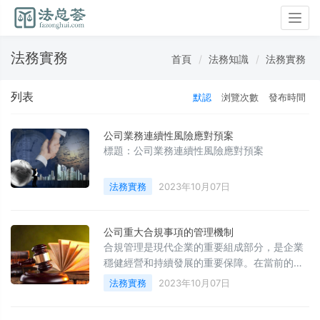
Togg
navig
法務實務
首頁
法務知識
法務實務
列表
默認
浏覽次數
發布時間
公司業務連續性風險應對預案
標題：公司業務連續性風險應對預案
法務實務
2023年10月07日
公司重大合規事項的管理機制
合規管理是現代企業的重要組成部分，是企業
穩健經營和持續發展的重要保障。在當前的商
業環境中，企業面臨的合規風險日益增加，合
法務實務
2023年10月07日
規管理的重要性也日益凸顯。因此，建立健全
公司重大合規事項的管理機制，是企業應對合