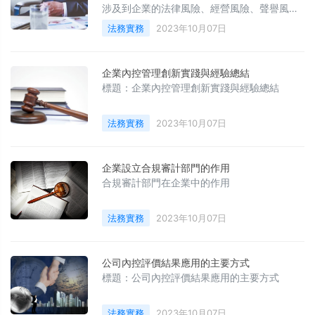
涉及到企業的法律風險、經營風險、聲譽風險
等多個方面。因此，如何有效地進行合規管理
法務實務
2023年10月07日
績效考核，成為了企業關注的焦點。本文將從
合規管理的重要性、合規管理績效考核的意
義、合規管理績效考核的指標體系、合規管理
企業內控管理創新實踐與經驗總結
績效考核的方法等方面進行探討。
標題：企業內控管理創新實踐與經驗總結
法務實務
2023年10月07日
企業設立合規審計部門的作用
合規審計部門在企業中的作用
法務實務
2023年10月07日
公司內控評價結果應用的主要方式
標題：公司內控評價結果應用的主要方式
法務實務
2023年10月07日