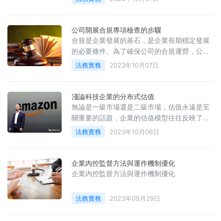
公司開展合規專項檢查的步驟
合規是企業發展的基石，是企業長期穩定發展
的必要條件。為了確保公司的合規運營，公司
需要定期開展合規專項檢查。本文將詳細介紹
法務實務
2023年10月07日
公司開展合規專項檢查的步驟。
淺論科技企業的分布式估值
無論是一級市場還是二級市場，估值永遠是至
關重要的話題，企業的估值模型往往反映了資
本市場對企業價值的認知。傳統的估值方法，
法務實務
2023年10月06日
如市PE、PB、PS、PCF 、DCF 、EV/EBITDA
等，適用於不同的場景和不同發展階段的企
業。比如PE法，適用於盈利水平和企業增速都
企業內控監督方法與運作機制優化
比較穩定的企業，反之企業尚未盈利或盈利不
企業內控監督方法與運作機制優化
穩定的，就不合適PE法。市淨率PB法，比較適
合於依賴固定資產產生現金流的企業，對於一
法務實務
2023年09月29日
些輕資產的服務企