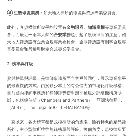
④ 生態環境業務：
如天地人律所的環境與資源專業委員會。
此外，各規模律所幾乎均設置有
金融證券、知識產權
等專業委員
會，而最近一兩年大熱的
合規業務
也引起了規模律所的注意，如
天地人律所設有企業合規專業委員會、金厚律所設有刑事合規專
業委員會和股權與財稅合規專業委員會。
2. 榜單與評級
參與榜單與評級，是律師事務所面向客戶與同行，展示專業水平
的最直觀的方式。由於缺少本土的有公信力的市場化評級機構，
目前國內律師事務所和律師評獎榜單幾乎被境外評級機構所壟
斷，包括錢伯斯（Chambers and Partners）、亞洲法律雜志
（ALB）、The Legal 500、LEGALBAND等。
一直以來，各大榜單都是規模律所的角逐場，除有特色的精品律
所外，中小型律所往往無緣榜單與評級。換個角度，規模律所要