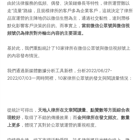
由於法律服務的低頻、偶發、決策鏈條長等特性，律所運營難以
走“流量”路線，且規模律所的客戶多為企業客戶，這就決定了律所
品宣運營的主陣地仍以微信生態為主，通過社交黏性，達到潛移
默化影響客戶決策的目的。而事實上，
當前微信公眾號與微信視
頻號仍為律所對外輸出內容的主要渠道。
基於此，我們重點統計了10家律所在微信公眾號與微信視頻號上
的內容發布情況。
我們通過新媒體數據分析工具新榜，分析2022/06/27-
2022/07/03一周時間裡，10家律所公眾號的發文與閱讀量情況：
從統計可得出，
天地人律所在文章閱讀量、點贊數等方面綜合表
現較好
，取得了不錯的傳播效果；而
金州律所在發文頻次、數量
上更多
，體現了其對於公眾號運營的重視程度。
疫情發生後，線下市場活動受阻，許多律所將目光轉向線上，微