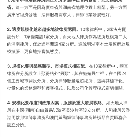
省。
這一方面是因為廣東省與湖南省地理位置上相鄰，另一方面
廣東省經濟發達、法律服務需求大，律師行業發展較好。
2. 適度規模化越來越多地被律所認同。
10家律所中，2家沒有開
設分所，1家僅開設1家分所，而天地人律所作為總所規模第二大
的湖南律所，僅於近年開設4家分所。這說明湖南本土規模所於規
模擴張上更多地持審慎態度。
3. 規模化要與業務類型、市場模式相匹配。
在10家律所中，曠真
律所在分所設立上顯得格外“另類”，其在短短幾年裡，在全國24
個主要城市開設分所，分所律師數量遠超總所，這與其標準化、
批量化的業務類型和獲客模式，以及公司化管理模式密切相關。
4. 規模化要考慮到政策因素，服務於重大發展戰略。
如天地人律
所在中國(湖南)自由貿易試驗區長沙片區設立分所、人和律所與香
港周啟邦律師事務所和澳門黃顯輝律師事務所於橫琴自貿區聯合
設立分所。