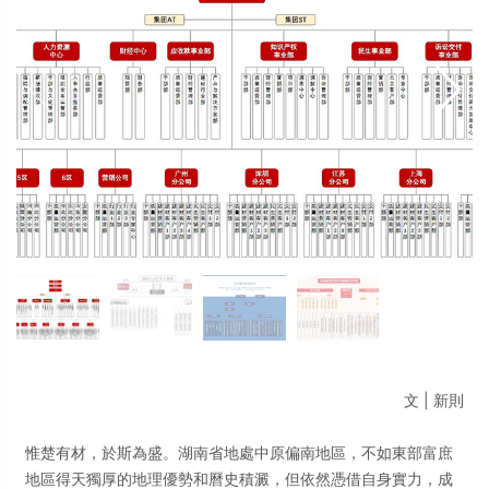
文 | 新則
惟楚有材，於斯為盛。湖南省地處中原偏南地區，不如東部富庶
地區得天獨厚的地理優勢和曆史積澱，但依然憑借自身實力，成