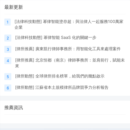
最新更新
[
法律科技動態
]
幂律智能塗存超：與法律人一起服務100萬家
1
企業
[
法律科技動態
]
幂律智能 SaaS 化的關鍵一步
2
[
律所推薦
]
廣東凱行律師事務所：用智能化工具來處理案件
3
[
律所推薦
]
北京恒都（南京）律師事務所：並肩前行，賦能未
4
來
[
律所動態
]
全球律所排名榜單，給我們的幾點啟示
5
[
律所動態
]
江蘇省本土規模律所品牌競爭力分析報告
6
推薦資訊