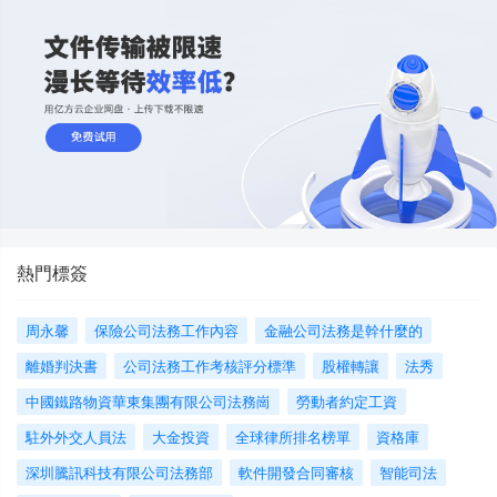
熱門標簽
周永馨
保險公司法務工作內容
金融公司法務是幹什麼的
離婚判決書
公司法務工作考核評分標準
股權轉讓
法秀
中國鐵路物資華東集團有限公司法務崗
勞動者約定工資
駐外外交人員法
大金投資
全球律所排名榜單
資格庫
深圳騰訊科技有限公司法務部
軟件開發合同審核
智能司法