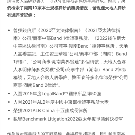
獲得更大品牌影響力，可以有意識地參與榜單與評級。
然而，我
們檢索了湖南10家本土規模律所的獲獎情況，發現僅天地人律所
有過評獎記錄：
曾獲錢伯斯《2020亞太法律指南》《2021亞太法律指
南》公司/商事中部Band 1律師事務所、《2022錢伯斯大
中華區法律指南》公司商事·湖南Band 1律師事務所，天地
人黨委書記、主任翟玉華獲“公司/商事中部（湖南）Band
1律師”、“公司商事·湖南業界賢達”多個稱號，天地人合夥
人李明律師多次榮獲“公司/商事中部（湖南）Band 2律師
稱號，天地人合夥人唐學鋒、劉玉春等多名律師榮獲“公司
商事·湖南Band 2律師”。
入圍2015年度LegalBand中國律所品牌50強
入圍2021年ALB年度中國中東部律師事務所大獎
榮獲2021ALB China 十五佳成長律所
載譽Benchmark Litigation2022亞太年度爭議解決榜單
作為展示專業能力的直觀指標，參與榜單和評級，應引起湖南本