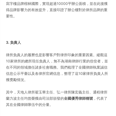
寫字樓品牌楷林國際，實現超過10000平辦公面積，並在此後獲
得品牌影響力的有效提升，直接印證了辦公樓對於律所品牌的重
要性。
3. 負責人
律所負責人的履曆也是影響客戶對律所印象的重要因素。縱觀這
10家律所的總所現任負責人，無不為湖南律師行業的佼佼者，並
在不同的領域擔任諸多社會職務。我們梳理了全國律師執業誠信
信息公示平臺以及各律所官網信息，整理了這10家律所負責人所
獲獎勵情況。
其中，天地人律所翟玉華主任、弘一律所陳宏義主任、通程律所
蘭力波主任均曾榮獲由司法部頒發的
全國優秀律師稱號
，代表了
其在全國律師隊伍中的分量。