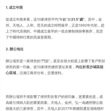
1. 成立年限
從成立年限來看，這10家律所平均“年齡”在
21.5“歲”
。其中，金
州、天地人、人和、雲天的成立時間最早，正是1990年代初，趕
上了時代浪潮的、中國成立最早的一批合夥制律師事務所，見證
了中國律師行業的高速發展期。
2. 辦公地址
辦公場所是一家律所的“門面”，甚至在很大程度上影響了客戶對於
律所的第一印象。從10家律所總所選址來看，
均位於長沙城區核
心區域
，沿湘江兩岸分布，交通便利。
而辦公場所不僅影響了律所對於客戶的初印象，更重要的是，成
為吸引律師入駐的重要因素。天地人、金州、弘一為總所辦公面
積最大的三家律所，其中，天地人於2017年將總部遷至湖南標杆