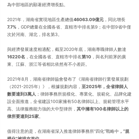
為中部地區的顯著經濟增長點。
2021年，湖南省實現地區生產總值
46063.09億元
，同比增長
7.7%
，GDP總量在全國各省、直轄市中排名第9；在中部9省中僅
次於河南、湖北，排名第3。
與經濟發展速度相適配，截至2020年底，湖南專職律師人數達
16220名
，在全國各省、直轄市中排名
第10
，與名列前茅的廣
東、江蘇、浙江等省相比依然有不小差距。
2021年8月，湖南省律師協會發布了《湖南省律師行業發展規劃
（2021-2025年）》，根據規劃內容，
至2025年，全省律師人
數要達到3萬人
；律師事務所規模化、專業化、規範化、品牌化建
設全面推進，全省建設100家擁有50名律師以上、規範管理水平
高、法律服務能力強的大中型律所，
其中擁有100名律師以上的
律所要達到25家
。
值得注意的是，在湖南省深入推進律師事務所“四化”戰略中
，“規
模化”被排在首位
。