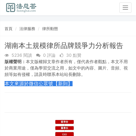
Togg
navig
首頁
法律服務
律所動態
湖南本土規模律所品牌競爭力分析報告
5236 閱讀
0 評論
30 點贊
版權聲明：
本文版權歸文章作者所有，僅代表作者觀點，本文不用
於商業用途，僅為學習交流之用，如文中的內容、圖片、音頻、視
頻等如有侵權，請及時聯系本站站長刪除。
本文來源於微信公眾號【新則】